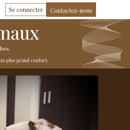
Se connecter
Contactez-nous
ous
BOUTIQUE
imaux
isés.
 un plus grand confort.