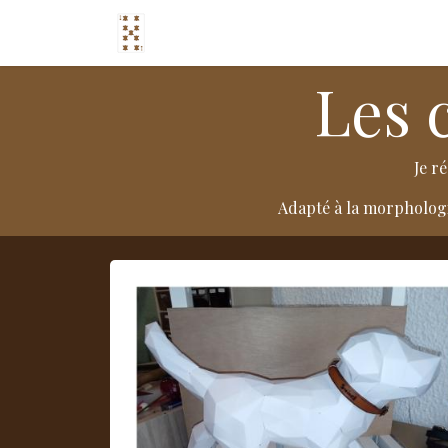
Page d'accueil
Les sacs
La peti
Les 
Je r
Adapté à la morphologie